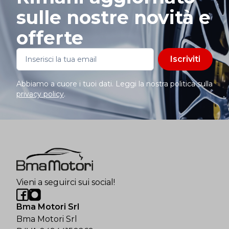
sulle nostre novità e
offerte
Iscriviti
Abbiamo a cuore i tuoi dati. Leggi la nostra politica sulla
privacy policy
.
Vieni a seguirci sui social!
Bma Motori Srl
Bma Motori Srl