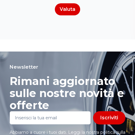
Valuta
Newsletter
Rimani aggiornato
sulle nostre novità e
offerte
Iscriviti
Abbiamo a cuore i tuoi dati. Leggi la nostra politica sulla