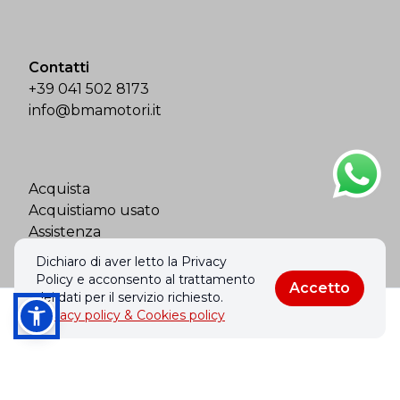
Contatti
+39 041 502 8173
info@bmamotori.it
Acquista
Acquistiamo usato
Assistenza
Contatti
Dichiaro di aver letto la Privacy
Policy e acconsento al trattamento
Accetto
dei dati per il servizio richiesto.
Privacy policy & Cookies policy
Chiama
Informazioni
© 2026 Bma Motori Srl. Tutti i diritti riservati.
Privacy policy & Cookies policy
Realizzato con