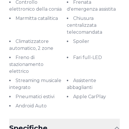
Controllo
Frenata
elettronico della corsia
d'emergenza assistita
Marmitta catalitica
Chiusura
centralizzata
telecomandata
Climatizzatore
Spoiler
automatico, 2 zone
Freno di
Fari full-LED
stazionamento
elettrico
Streaming musicale
Assistente
integrato
abbaglianti
Pneumatici estivi
Apple CarPlay
Android Auto
Specifiche