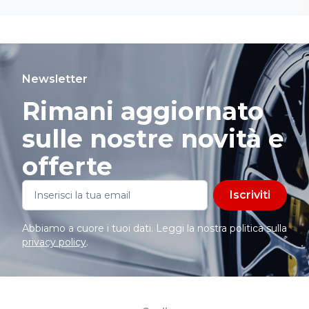
Newsletter
Rimani aggiornato
sulle nostre novità e
offerte
Iscriviti
Abbiamo a cuore i tuoi dati. Leggi la nostra politica sulla
privacy policy
.