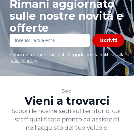
Rimani aggiornato
sulle nostre novità e
offerte
Iscriviti
Abbiamo a cuore i tuoi dati. Leggi la nostra politica sulla
privacy policy
.
Sedi
Vieni a trovarci
Scopri le nostre sedi sul territorio, con
staff qualificato pronto ad assisterti
nell'acquisto del tuo veicolo.