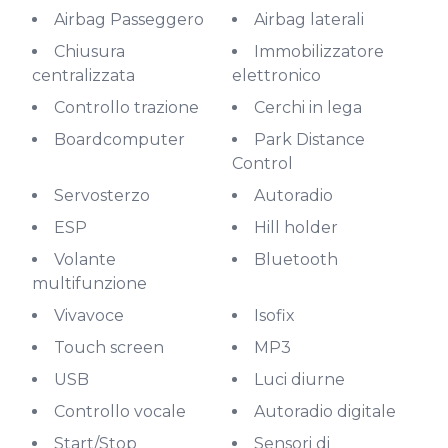
Airbag Passeggero
Airbag laterali
Chiusura
Immobilizzatore
centralizzata
elettronico
Controllo trazione
Cerchi in lega
Boardcomputer
Park Distance
Control
Servosterzo
Autoradio
ESP
Hill holder
Volante
Bluetooth
multifunzione
Vivavoce
Isofix
Touch screen
MP3
USB
Luci diurne
Controllo vocale
Autoradio digitale
Start/Stop
Sensori di