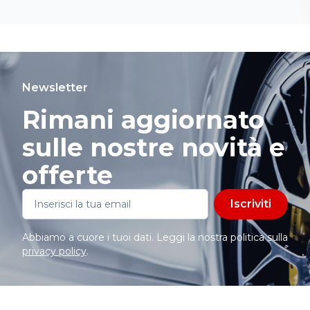
Newsletter
Rimani aggiornato
sulle nostre novità e
offerte
Iscriviti
Abbiamo a cuore i tuoi dati. Leggi la nostra politica sulla
privacy policy
.