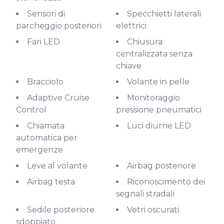
Sensori di
Specchietti laterali
parcheggio posteriori
elettrici
Fari LED
Chiusura
centralizzata senza
chiave
Bracciolo
Volante in pelle
Adaptive Cruise
Monitoraggio
Control
pressione pneumatici
Chiamata
Luci diurne LED
automatica per
emergenze
Leve al volante
Airbag posteriore
Airbag testa
Riconoscimento dei
segnali stradali
Sedile posteriore
Vetri oscurati
sdoppiato