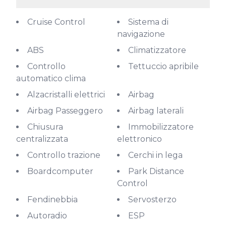
Cruise Control
Sistema di
navigazione
ABS
Climatizzatore
Controllo
Tettuccio apribile
automatico clima
Alzacristalli elettrici
Airbag
Airbag Passeggero
Airbag laterali
Chiusura
Immobilizzatore
centralizzata
elettronico
Controllo trazione
Cerchi in lega
Boardcomputer
Park Distance
Control
Fendinebbia
Servosterzo
Autoradio
ESP