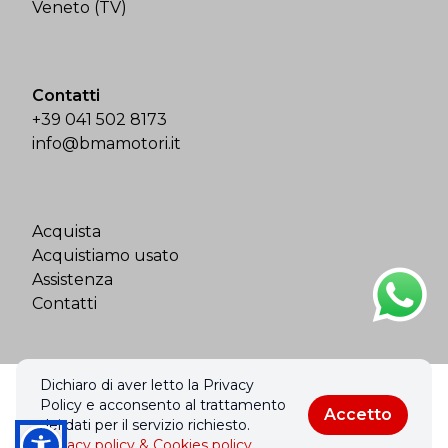
Veneto (TV)
Contatti
+39 041 502 8173
info@bmamotori.it
Acquista
Acquistiamo usato
Assistenza
Contatti
Dichiaro di aver letto la Privacy
© 2026 Bma Motori Srl. Tutti i diritti riservati.
Policy e acconsento al trattamento
Accetto
Privacy policy & Cookies policy
dei dati per il servizio richiesto.
Privacy policy & Cookies policy