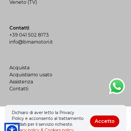
Veneto (TV)
Contatti
+39 041 502 8173
info@bmamotori.it
Acquista
Acquistiamo usato
Assistenza
Contatti
Dichiaro di aver letto la Privacy
© 2026 Bma Motori Srl. Tutti i diritti riservati.
Policy e acconsento al trattamento
Accetto
Privacy policy & Cookies policy
dei dati per il servizio richiesto.
Privacy policy & Cookies policy