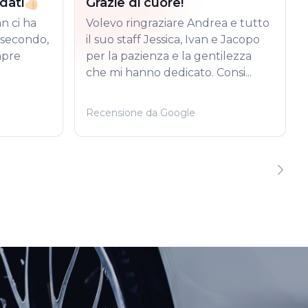
ti👍🏻
Grazie di cuore!
an ci ha
Volevo ringraziare Andrea e tutto
i secondo,
il suo staff Jessica, Ivan e Jacopo
mpre
per la pazienza e la gentilezza
che mi hanno dedicato. Consi...
Recensione da Google