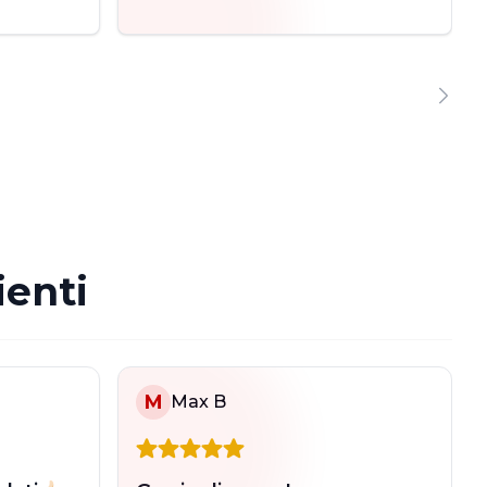
ienti
M
Max B