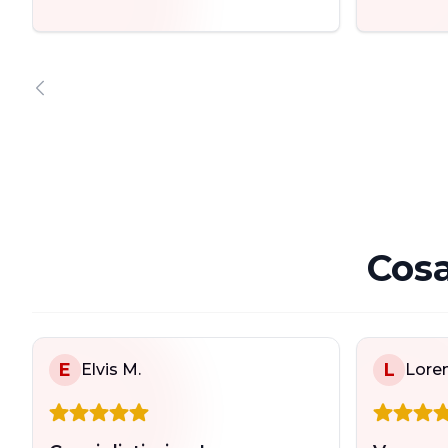
Cosa
E
L
Elvis M.
Loren