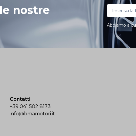
le nostre
Abbiamo a cuor
Contatti
+39 041 502 8173
info@bmamotori.it