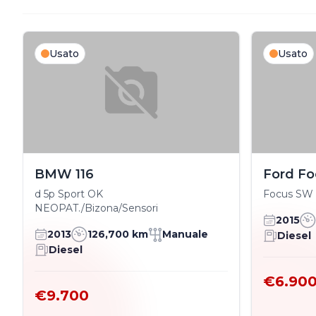
Usato
Usato
BMW 116
Ford Fo
d 5p Sport OK
Focus SW 1
NEOPAT./Bizona/Sensori
2015
2013
126,700 km
Manuale
Diesel
Diesel
€6.90
€9.700