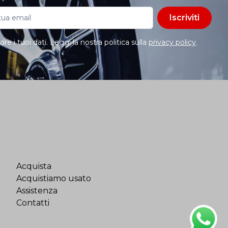
Iscriviti
e i tuoi dati. Leggi la nostra politica sulla
privacy policy
.
Acquista
Acquistiamo usato
Assistenza
Contatti